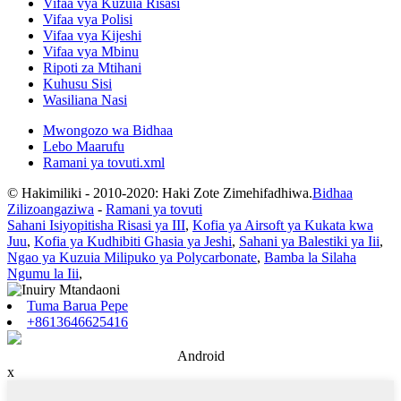
Vifaa vya Kuzuia Risasi
Vifaa vya Polisi
Vifaa vya Kijeshi
Vifaa vya Mbinu
Ripoti za Mtihani
Kuhusu Sisi
Wasiliana Nasi
Mwongozo wa Bidhaa
Lebo Maarufu
Ramani ya tovuti.xml
© Hakimiliki - 2010-2020: Haki Zote Zimehifadhiwa.
Bidhaa
Zilizoangaziwa
-
Ramani ya tovuti
Sahani Isiyopitisha Risasi ya III
,
Kofia ya Airsoft ya Kukata kwa
Juu
,
Kofia ya Kudhibiti Ghasia ya Jeshi
,
Sahani ya Balestiki ya Iii
,
Ngao ya Kuzuia Milipuko ya Polycarbonate
,
Bamba la Silaha
Ngumu la Iii
,
Tuma Barua Pepe
+8613646625416
Android
x