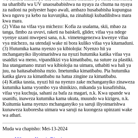
na uharibifu wa UV unaosababishwa na nyaya za chuma na nyaya
za nailoni na polyester hapo awali, ambazo husababisha kupungua
kwa nguvu ya kebo na kuvunjika, na zinahitaji kubadilishwa mara
kwa mara.
(2) Vifaa na vifaa vya michezo: Kofia za usalama, skii, mbao za
tanga, fimbo za uvuvi, raketi na baiskeli, glider, vifaa vya ndege
vyenye uzani mwepesi sana, n.k. vimetengenezwa kwenye vifaa
vya michezo, na utendaji wake ni bora kuliko vifaa vya kitamaduni.
(3) Hutumika kama nyenzo ya kibiolojia: Nyenzo hii ya
mchanganyiko iliyoimarishwa na nyuzi hutumika katika vifaa vya
usaidizi wa meno, vipandikizi vya kimatibabu, na suture za plastiki.
Ina utangamano mzuri wa kibiolojia na uimara, uthabiti wa hali ya
juu, na haitasababisha mzio. Imetumika kimatibabu. Pia hutumika
katika glavu za kimatibabu na hatua zingine za kimatibabu.
(4) Katika tasnia, nyuzi hii na nyenzo zake mchanganyiko zinaweza
kutumika kama vyombo vya shinikizo, mikanda ya kusafirishia,
vifaa vya kuchuja, sahani za bafa za magari, n.k. Kwa upande wa
usanifu, inaweza kutumika kama ukuta, muundo wa kizigeu, n.k.
Kuitumia kama nyenzo mchanganyiko ya saruji iliyoimarishwa
kunaweza kuboresha uimara wa saruji na kuongeza upinzani wake
wa athari.
Muda wa chapisho: Mei-13-2024