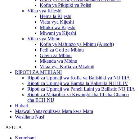
Kofia ya Pikipiki ya Polisi
Vifaa vya Kijeshi
Hema la Kijeshi
Viatu vya Kijeshi
Mfuko wa Kijeshi
Miwani ya Kijeshi
Vifaa vya Mbinu
Kofia ya Mafunzo ya Mbinu (Airsoft)
Pedi za Goti za Mbinu
Glavu za Mbinu
Mkanda wa Mbinu
Vifaa vya Kofia ya Mkakati
RIPOTI ZA MTIHANI
Ripoti za Upimaji wa Kofia ya Balisitiki ya NIJ IIIA
Ripoti za Upimaji wa Bamba la Balisti la NIJ III IV
Ripoti za Upimaji wa Paneli Laini ya Ballistic NIJ IIIA
Ripoti za Majaribio za Kiwango cha III cha Chapeo
cha ECH NIJ
Habari
Maswali Yanayoulizwa Mara kwa Mara
Wasiliana Nasi
TAFUTA
Nyumbani