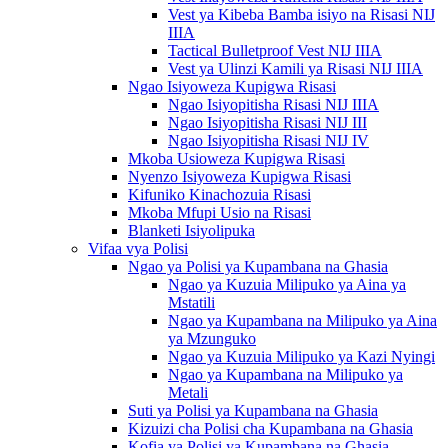
Vest ya Kibeba Bamba isiyo na Risasi NIJ
IIIA
Tactical Bulletproof Vest NIJ IIIA
Vest ya Ulinzi Kamili ya Risasi NIJ IIIA
Ngao Isiyoweza Kupigwa Risasi
Ngao Isiyopitisha Risasi NIJ IIIA
Ngao Isiyopitisha Risasi NIJ III
Ngao Isiyopitisha Risasi NIJ IV
Mkoba Usioweza Kupigwa Risasi
Nyenzo Isiyoweza Kupigwa Risasi
Kifuniko Kinachozuia Risasi
Mkoba Mfupi Usio na Risasi
Blanketi Isiyolipuka
Vifaa vya Polisi
Ngao ya Polisi ya Kupambana na Ghasia
Ngao ya Kuzuia Milipuko ya Aina ya
Mstatili
Ngao ya Kupambana na Milipuko ya Aina
ya Mzunguko
Ngao ya Kuzuia Milipuko ya Kazi Nyingi
Ngao ya Kupambana na Milipuko ya
Metali
Suti ya Polisi ya Kupambana na Ghasia
Kizuizi cha Polisi cha Kupambana na Ghasia
Kofia ya Polisi ya Kupambana na Ghasia