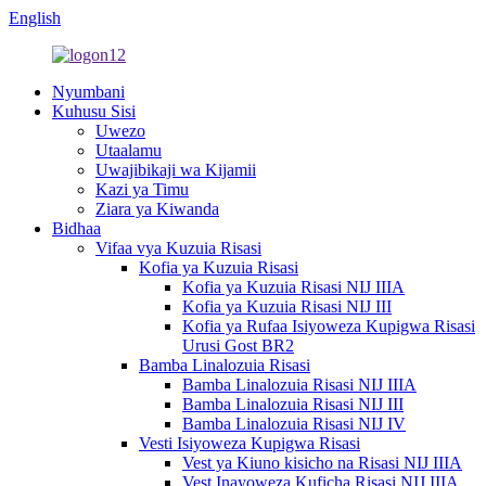
English
Nyumbani
Kuhusu Sisi
Uwezo
Utaalamu
Uwajibikaji wa Kijamii
Kazi ya Timu
Ziara ya Kiwanda
Bidhaa
Vifaa vya Kuzuia Risasi
Kofia ya Kuzuia Risasi
Kofia ya Kuzuia Risasi NIJ IIIA
Kofia ya Kuzuia Risasi NIJ III
Kofia ya Rufaa Isiyoweza Kupigwa Risasi
Urusi Gost BR2
Bamba Linalozuia Risasi
Bamba Linalozuia Risasi NIJ IIIA
Bamba Linalozuia Risasi NIJ III
Bamba Linalozuia Risasi NIJ IV
Vesti Isiyoweza Kupigwa Risasi
Vest ya Kiuno kisicho na Risasi NIJ IIIA
Vest Inayoweza Kuficha Risasi NIJ IIIA