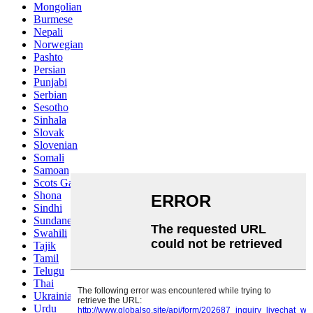
Mongolian
Burmese
Nepali
Norwegian
Pashto
Persian
Punjabi
Serbian
Sesotho
Sinhala
Slovak
Slovenian
Somali
Samoan
Scots Gaelic
Shona
Sindhi
Sundanese
Swahili
Tajik
Tamil
Telugu
Thai
Ukrainian
Urdu