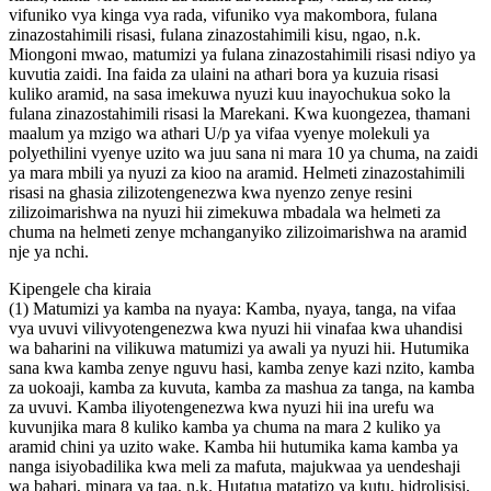
vifuniko vya kinga vya rada, vifuniko vya makombora, fulana
zinazostahimili risasi, fulana zinazostahimili kisu, ngao, n.k.
Miongoni mwao, matumizi ya fulana zinazostahimili risasi ndiyo ya
kuvutia zaidi. Ina faida za ulaini na athari bora ya kuzuia risasi
kuliko aramid, na sasa imekuwa nyuzi kuu inayochukua soko la
fulana zinazostahimili risasi la Marekani. Kwa kuongezea, thamani
maalum ya mzigo wa athari U/p ya vifaa vyenye molekuli ya
polyethilini vyenye uzito wa juu sana ni mara 10 ya chuma, na zaidi
ya mara mbili ya nyuzi za kioo na aramid. Helmeti zinazostahimili
risasi na ghasia zilizotengenezwa kwa nyenzo zenye resini
zilizoimarishwa na nyuzi hii zimekuwa mbadala wa helmeti za
chuma na helmeti zenye mchanganyiko zilizoimarishwa na aramid
nje ya nchi.
Kipengele cha kiraia
(1) Matumizi ya kamba na nyaya: Kamba, nyaya, tanga, na vifaa
vya uvuvi vilivyotengenezwa kwa nyuzi hii vinafaa kwa uhandisi
wa baharini na vilikuwa matumizi ya awali ya nyuzi hii. Hutumika
sana kwa kamba zenye nguvu hasi, kamba zenye kazi nzito, kamba
za uokoaji, kamba za kuvuta, kamba za mashua za tanga, na kamba
za uvuvi. Kamba iliyotengenezwa kwa nyuzi hii ina urefu wa
kuvunjika mara 8 kuliko kamba ya chuma na mara 2 kuliko ya
aramid chini ya uzito wake. Kamba hii hutumika kama kamba ya
nanga isiyobadilika kwa meli za mafuta, majukwaa ya uendeshaji
wa bahari, minara ya taa, n.k. Hutatua matatizo ya kutu, hidrolisisi,