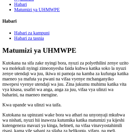
Habari
Matumizi ya UHMWPE
Habari
Habari za kampuni
Habari za tasnia
Matumizi ya UHMWPE
Kutokana na sifa zake nyingi bora, nyuzi za polyethilini zenye uzito
wa molekuli nyingi zimeonyesha faida kubwa katika soko la nyuzi
zenye utendaji wa juu, ikiwa ni pamoja na kamba za kufunga katika
maeneo ya mafuta ya pwani na vifaa vyenye mchanganyiko
mwepesi vyenye utendaji wa juu. Zina jukumu muhimu katika vita
vya kisasa, usafiri wa anga, anga za juu, vifaa vya ulinzi wa
baharini, na maeneo mengine.
Kwa upande wa ulinzi wa taifa.
Kutokana na upinzani wake bora wa athari na unyonyaji mkubwa
wa nishati, nyuzi hii inaweza kutumika katika matumizi ya kijeshi
kutengeneza mavazi ya kinga, helmeti, na vifaa vinavyostahimili
risasi, kama vile sahani za silaha za helikopta, vifaru, na meli,