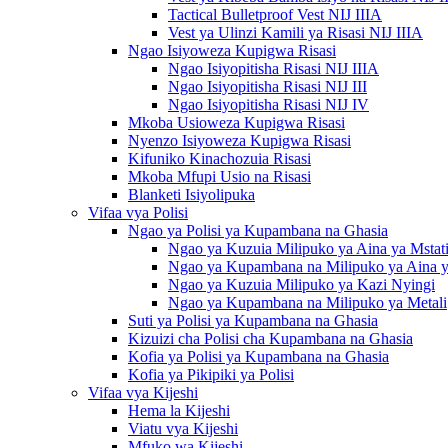
Tactical Bulletproof Vest NIJ IIIA
Vest ya Ulinzi Kamili ya Risasi NIJ IIIA
Ngao Isiyoweza Kupigwa Risasi
Ngao Isiyopitisha Risasi NIJ IIIA
Ngao Isiyopitisha Risasi NIJ III
Ngao Isiyopitisha Risasi NIJ IV
Mkoba Usioweza Kupigwa Risasi
Nyenzo Isiyoweza Kupigwa Risasi
Kifuniko Kinachozuia Risasi
Mkoba Mfupi Usio na Risasi
Blanketi Isiyolipuka
Vifaa vya Polisi
Ngao ya Polisi ya Kupambana na Ghasia
Ngao ya Kuzuia Milipuko ya Aina ya Mstati
Ngao ya Kupambana na Milipuko ya Aina 
Ngao ya Kuzuia Milipuko ya Kazi Nyingi
Ngao ya Kupambana na Milipuko ya Metali
Suti ya Polisi ya Kupambana na Ghasia
Kizuizi cha Polisi cha Kupambana na Ghasia
Kofia ya Polisi ya Kupambana na Ghasia
Kofia ya Pikipiki ya Polisi
Vifaa vya Kijeshi
Hema la Kijeshi
Viatu vya Kijeshi
Mfuko wa Kijeshi