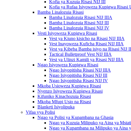
Kofia ya Kuzuia Risasi NIJ III
Kofia ya Rufaa Isiyoweza Kupigwa Risasi 
Bamba Linalozuia Risasi
Bamba Linalozuia Risasi NIJ IIIA
Bamba Linalozuia Risasi NIJ III
Bamba Linalozuia Risasi NIJ IV
Vesti Isiyoweza Kupigwa Risasi
Vest ya Kiuno kisicho na Risasi NIJ IIIA
Vest Inayoweza Kuficha Risasi NIJ IIIA
Vest ya Kibeba Bamba isiyo na Risasi NIJ I
Tactical Bulletproof Vest NIJ IIIA
Vest ya Ulinzi Kamili ya Risasi NIJ IIIA
Ngao Isiyoweza Kupigwa Risasi
Ngao Isiyopitisha Risasi NIJ IIIA
Ngao Isiyopitisha Risasi NIJ III
Ngao Isiyopitisha Risasi NIJ IV
Mkoba Usioweza Kupigwa Risasi
Nyenzo Isiyoweza Kupigwa Risasi
Kifuniko Kinachozuia Risasi
Mkoba Mfupi Usio na Risasi
Blanketi Isiyolipuka
Vifaa vya Polisi
Ngao ya Polisi ya Kupambana na Ghasia
Ngao ya Kuzuia Milipuko ya Aina ya Mstati
Ngao ya Kupambana na Milipuko ya Aina 