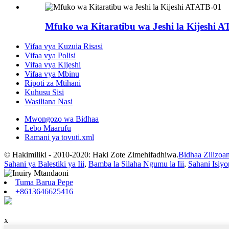
Mfuko wa Kitaratibu wa Jeshi la Kijeshi 
Vifaa vya Kuzuia Risasi
Vifaa vya Polisi
Vifaa vya Kijeshi
Vifaa vya Mbinu
Ripoti za Mtihani
Kuhusu Sisi
Wasiliana Nasi
Mwongozo wa Bidhaa
Lebo Maarufu
Ramani ya tovuti.xml
© Hakimiliki - 2010-2020: Haki Zote Zimehifadhiwa.
Bidhaa Zilizoa
Sahani ya Balestiki ya Iii
,
Bamba la Silaha Ngumu la Iii
,
Sahani Isiyop
Tuma Barua Pepe
+8613646625416
x