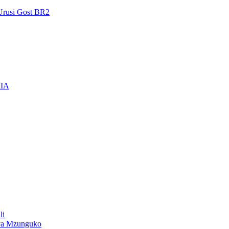
Urusi Gost BR2
IIA
li
ya Mzunguko