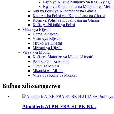
Ngao ya Kuzuia Milipuko ya Kazi Nyingi
Ngao ya Kupambana na Milipuko ya Metali
Suti ya Polisi ya Kupambana na Ghasia
Kizuizi cha Polisi cha Kupambana na Ghasia
Kofia ya Polisi ya Kupambana na Ghasia
Kofia ya Pikipiki ya Polisi
Vifaa vya Kijeshi
Hema la Kijeshi
Viatu vya Kijeshi
Mfuko wa Kijeshi
Miwani ya Kijeshi
Vifaa vya Mbinu
Kofia ya Mafunzo ya Mbinu (Airsoft)
Pedi za Goti za Mbinu
Glavu za Mbinu
Mkanda wa Mbinu
Vifaa vya Kofia ya Mkakati
Bidhaa zilizoangaziwa
Aholdtech ATBH-FBA-S1-BK NI...