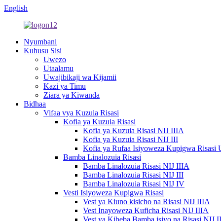
English
Nyumbani
Kuhusu Sisi
Uwezo
Utaalamu
Uwajibikaji wa Kijamii
Kazi ya Timu
Ziara ya Kiwanda
Bidhaa
Vifaa vya Kuzuia Risasi
Kofia ya Kuzuia Risasi
Kofia ya Kuzuia Risasi NIJ IIIA
Kofia ya Kuzuia Risasi NIJ III
Kofia ya Rufaa Isiyoweza Kupigwa Risasi 
Bamba Linalozuia Risasi
Bamba Linalozuia Risasi NIJ IIIA
Bamba Linalozuia Risasi NIJ III
Bamba Linalozuia Risasi NIJ IV
Vesti Isiyoweza Kupigwa Risasi
Vest ya Kiuno kisicho na Risasi NIJ IIIA
Vest Inayoweza Kuficha Risasi NIJ IIIA
Vest ya Kibeba Bamba isiyo na Risasi NIJ I