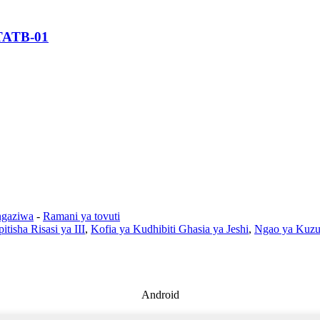
ATATB-01
ngaziwa
-
Ramani ya tovuti
itisha Risasi ya III
,
Kofia ya Kudhibiti Ghasia ya Jeshi
,
Ngao ya Kuzui
Android