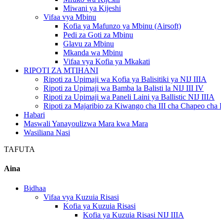
Miwani ya Kijeshi
Vifaa vya Mbinu
Kofia ya Mafunzo ya Mbinu (Airsoft)
Pedi za Goti za Mbinu
Glavu za Mbinu
Mkanda wa Mbinu
Vifaa vya Kofia ya Mkakati
RIPOTI ZA MTIHANI
Ripoti za Upimaji wa Kofia ya Balisitiki ya NIJ IIIA
Ripoti za Upimaji wa Bamba la Balisti la NIJ III IV
Ripoti za Upimaji wa Paneli Laini ya Ballistic NIJ IIIA
Ripoti za Majaribio za Kiwango cha III cha Chapeo ch
Habari
Maswali Yanayoulizwa Mara kwa Mara
Wasiliana Nasi
TAFUTA
Aina
Bidhaa
Vifaa vya Kuzuia Risasi
Kofia ya Kuzuia Risasi
Kofia ya Kuzuia Risasi NIJ IIIA