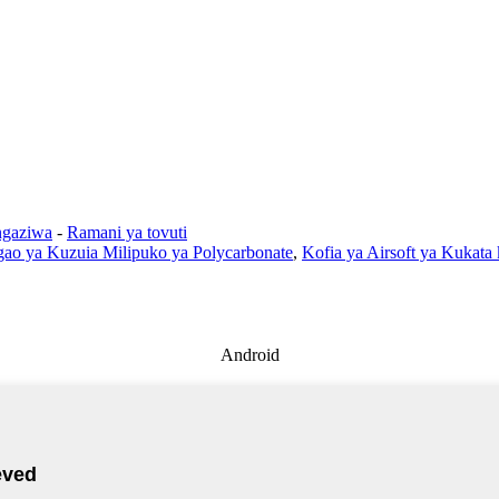
ngaziwa
-
Ramani ya tovuti
ao ya Kuzuia Milipuko ya Polycarbonate
,
Kofia ya Airsoft ya Kukata
Android