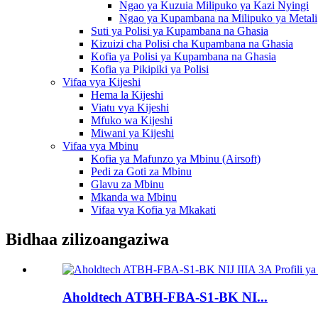
Ngao ya Kuzuia Milipuko ya Kazi Nyingi
Ngao ya Kupambana na Milipuko ya Metali
Suti ya Polisi ya Kupambana na Ghasia
Kizuizi cha Polisi cha Kupambana na Ghasia
Kofia ya Polisi ya Kupambana na Ghasia
Kofia ya Pikipiki ya Polisi
Vifaa vya Kijeshi
Hema la Kijeshi
Viatu vya Kijeshi
Mfuko wa Kijeshi
Miwani ya Kijeshi
Vifaa vya Mbinu
Kofia ya Mafunzo ya Mbinu (Airsoft)
Pedi za Goti za Mbinu
Glavu za Mbinu
Mkanda wa Mbinu
Vifaa vya Kofia ya Mkakati
Bidhaa zilizoangaziwa
Aholdtech ATBH-FBA-S1-BK NI...