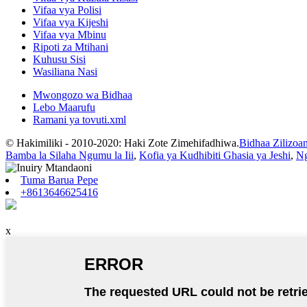
Vifaa vya Polisi
Vifaa vya Kijeshi
Vifaa vya Mbinu
Ripoti za Mtihani
Kuhusu Sisi
Wasiliana Nasi
Mwongozo wa Bidhaa
Lebo Maarufu
Ramani ya tovuti.xml
© Hakimiliki - 2010-2020: Haki Zote Zimehifadhiwa.
Bidhaa Zilizoa
Bamba la Silaha Ngumu la Iii
,
Kofia ya Kudhibiti Ghasia ya Jeshi
,
Ng
Tuma Barua Pepe
+8613646625416
x