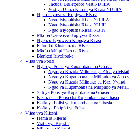
Tactical Bulletproof Vest NIJ IIIA
Vest ya Ulinzi Kamili ya Risasi NIJ IIIA
Ngao Isiyoweza Kupigwa Risasi
Ngao Isiyopitisha Risasi NIJ IIIA
Ngao Isiyopitisha Risasi NIJ III
Ngao Isiyopitisha Risasi NIJ IV
Mkoba Usioweza Kupigwa Risasi
Nyenzo Isiyoweza Kupigwa Risasi
Kifuniko Kinachozuia Risasi
Mkoba Mfupi Usio na Risasi
Blanketi Isiyolipuka
Vifaa vya Polisi
Ngao ya Polisi ya Kupambana na Ghasia
Ngao ya Kuzuia Milipuko ya Aina ya Mstati
Ngao ya Kupambana na Milipuko ya Aina 
Ngao ya Kuzuia Milipuko ya Kazi Nyingi
Ngao ya Kupambana na Milipuko ya Metali
Suti ya Polisi ya Kupambana na Ghasia
Kizuizi cha Polisi cha Kupambana na Ghasia
Kofia ya Polisi ya Kupambana na Ghasia
Kofia ya Pikipiki ya Polisi
Vifaa vya Kijeshi
Hema la Kijeshi
Viatu vya Kijeshi
Mfuko wa Kijeshi