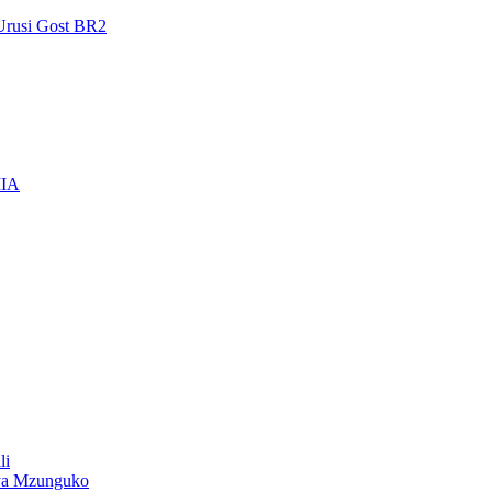
Urusi Gost BR2
IIA
li
ya Mzunguko