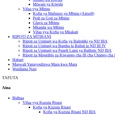
Miwani ya Kijeshi
Vifaa vya Mbinu
Kofia ya Mafunzo ya Mbinu (Airsoft)
Pedi za Goti za Mbinu
Glavu za Mbinu
Mkanda wa Mbinu
Vifaa vya Kofia ya Mkakati
RIPOTI ZA MTIHANI
Ripoti za Upimaji wa Kofia ya Balisitiki ya NIJ IIIA
Ripoti za Upimaji wa Bamba la Balisti la NIJ III IV
Ripoti za Upimaji wa Paneli Laini ya Ballistic NIJ IIIA
Ripoti za Majaribio za Kiwango cha III cha Chapeo ch
Habari
Maswali Yanayoulizwa Mara kwa Mara
Wasiliana Nasi
TAFUTA
Aina
Bidhaa
Vifaa vya Kuzuia Risasi
Kofia ya Kuzuia Risasi
Kofia ya Kuzuia Risasi NIJ IIIA