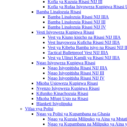
Kofia ya Kuzuia Risasi NIJ III
Kofia ya Rufaa Isiyoweza Kupigwa Risasi 
Bamba Linalozuia Risasi
Bamba Linalozuia Risasi NIJ IIIA
Bamba Linalozuia Risasi NIJ III
Bamba Linalozuia Risasi NIJ IV
Vesti Isiyoweza Kupigwa Risasi
Vest ya Kiuno kisicho na Risasi NIJ IIIA
Vest Inayoweza Kuficha Risasi NIJ IIIA
Vest ya Kibeba Bamba isiyo na Risasi NIJ I
Tactical Bulletproof Vest NIJ IIIA
Vest ya Ulinzi Kamili ya Risasi NIJ IIIA
Ngao Isiyoweza Kupigwa Risasi
Ngao Isiyopitisha Risasi NIJ IIIA
Ngao Isiyopitisha Risasi NIJ III
Ngao Isiyopitisha Risasi NIJ IV
Mkoba Usioweza Kupigwa Risasi
Nyenzo Isiyoweza Kupigwa Risasi
Kifuniko Kinachozuia Risasi
Mkoba Mfupi Usio na Risasi
Blanketi Isiyolipuka
Vifaa vya Polisi
Ngao ya Polisi ya Kupambana na Ghasia
Ngao ya Kuzuia Milipuko ya Aina ya Mstati
Ngao ya Kupambana na Milipuko ya Aina 