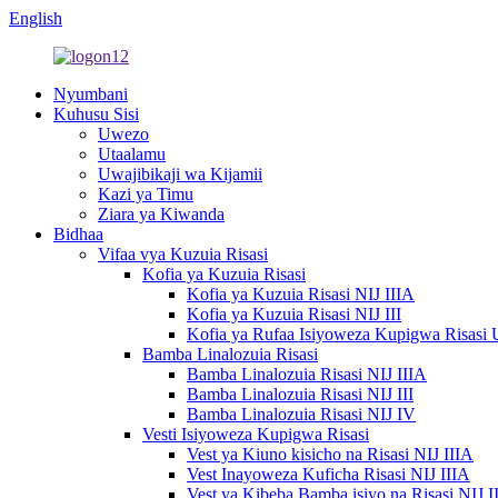
English
Nyumbani
Kuhusu Sisi
Uwezo
Utaalamu
Uwajibikaji wa Kijamii
Kazi ya Timu
Ziara ya Kiwanda
Bidhaa
Vifaa vya Kuzuia Risasi
Kofia ya Kuzuia Risasi
Kofia ya Kuzuia Risasi NIJ IIIA
Kofia ya Kuzuia Risasi NIJ III
Kofia ya Rufaa Isiyoweza Kupigwa Risasi 
Bamba Linalozuia Risasi
Bamba Linalozuia Risasi NIJ IIIA
Bamba Linalozuia Risasi NIJ III
Bamba Linalozuia Risasi NIJ IV
Vesti Isiyoweza Kupigwa Risasi
Vest ya Kiuno kisicho na Risasi NIJ IIIA
Vest Inayoweza Kuficha Risasi NIJ IIIA
Vest ya Kibeba Bamba isiyo na Risasi NIJ I