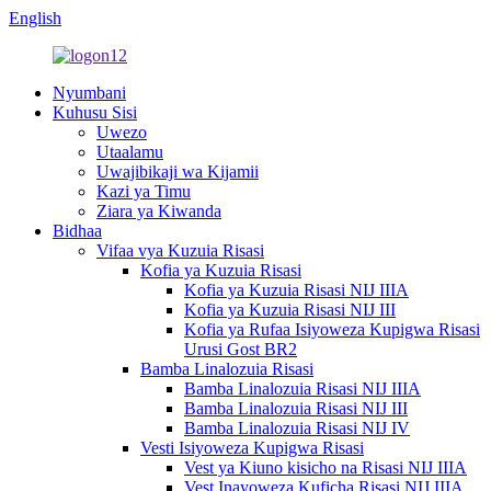
English
Nyumbani
Kuhusu Sisi
Uwezo
Utaalamu
Uwajibikaji wa Kijamii
Kazi ya Timu
Ziara ya Kiwanda
Bidhaa
Vifaa vya Kuzuia Risasi
Kofia ya Kuzuia Risasi
Kofia ya Kuzuia Risasi NIJ IIIA
Kofia ya Kuzuia Risasi NIJ III
Kofia ya Rufaa Isiyoweza Kupigwa Risasi
Urusi Gost BR2
Bamba Linalozuia Risasi
Bamba Linalozuia Risasi NIJ IIIA
Bamba Linalozuia Risasi NIJ III
Bamba Linalozuia Risasi NIJ IV
Vesti Isiyoweza Kupigwa Risasi
Vest ya Kiuno kisicho na Risasi NIJ IIIA
Vest Inayoweza Kuficha Risasi NIJ IIIA