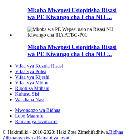
Mkoba Mwepesi Usiopitisha Risasi
wa PE Kiwango cha I cha NIJ ...
Mkoba Mwepesi Usiopitisha Risasi
wa PE Kiwango cha I cha NIJ ...
Vifaa vya Kuzuia Risasi
Vifaa vya Polisi
Vifaa vya Kijeshi
Vifaa vya Mbinu
Ripoti za Mtihani
Kuhusu Sisi
Wasiliana Nasi
Mwongozo wa Bidhaa
Lebo Maarufu
Ramani ya tovuti.xml
© Hakimiliki - 2010-2020: Haki Zote Zimehifadhiwa.
Bidhaa
Zilizoangaziwa
-
Ramani ya tovuti