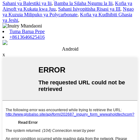
Sahani ya Balestiki ya Iii
,
Bamba la Silaha Ngumu la Iii
,
Kofia ya
Airsoft ya Kukata kwa Juu
,
Sahani Isiyopitisha Risasi ya III
,
Ngao
ya Kuzuia Milipuko ya Polycarbonate
,
Kofia ya Kudhibiti Ghasia
ya Jeshi
,
Tuma Barua Pepe
+8613646625416
Android
x