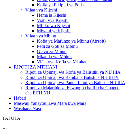
Kofia ya Pikipiki ya Polisi
Vifaa vya Kijeshi
Hema la Kijeshi
Viatu vya Kijeshi
Mfuko wa Kijeshi
Miwani ya Kijeshi
Vifaa vya Mbinu
Kofia ya Mafunzo ya Mbinu (Airsoft)
Pedi za Goti za Mbinu
Glavu za Mbinu
Mkanda wa Mbinu
Vifaa vya Kofia ya Mkakati
RIPOTI ZA MTIHANI
Ripoti za Upimaji wa Kofia ya Balisitiki ya NIJ IIIA
Ripoti za Upimaji wa Bamba la Balisti la NIJ III IV
Ripoti za Upimaji wa Paneli Laini ya Ballistic NIJ IIIA
Ripoti za Majaribio za Kiwango cha III cha Chapeo
cha ECH NIJ
Habari
Maswali Yanayoulizwa Mara kwa Mara
Wasiliana Nasi
TAFUTA