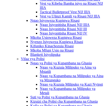
Vest ya Kibeba Bamba isiyo na Risasi NIJ
IIIA
Tactical Bulletproof Vest NIJ IIIA
Vest ya Ulinzi Kamili ya Risasi NIJ IIIA
Ngao Isiyoweza Kupigwa Risasi
Ngao Isiyopitisha Risasi NIJ IIIA
Ngao Isiyopitisha Risasi NIJ III
Ngao Isiyopitisha Risasi NIJ IV
Mkoba Usioweza Kupigwa Risasi
Nyenzo Isiyoweza Kupigwa Risasi
Kifuniko Kinachozuia Risasi
Mkoba Mfupi Usio na Risasi
Blanketi Isiyolipuka
Vifaa vya Polisi
Ngao ya Polisi ya Kupambana na Ghasia
Ngao ya Kuzuia Milipuko ya Aina ya
Mstatili
Ngao ya Kupambana na Milipuko ya Aina
ya Mzunguko
Ngao ya Kuzuia Milipuko ya Kazi Nyingi
Ngao ya Kupambana na Milipuko ya
Metali
Suti ya Polisi ya Kupambana na Ghasia
Kizuizi cha Polisi cha Kupambana na Ghasia
Kofia ya Polisi ya Kupambana na Ghasia