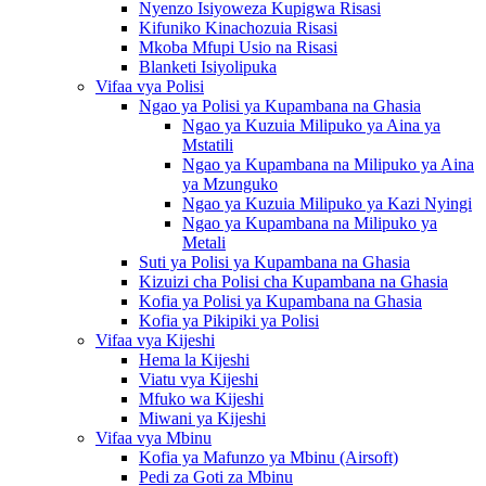
Nyenzo Isiyoweza Kupigwa Risasi
Kifuniko Kinachozuia Risasi
Mkoba Mfupi Usio na Risasi
Blanketi Isiyolipuka
Vifaa vya Polisi
Ngao ya Polisi ya Kupambana na Ghasia
Ngao ya Kuzuia Milipuko ya Aina ya
Mstatili
Ngao ya Kupambana na Milipuko ya Aina
ya Mzunguko
Ngao ya Kuzuia Milipuko ya Kazi Nyingi
Ngao ya Kupambana na Milipuko ya
Metali
Suti ya Polisi ya Kupambana na Ghasia
Kizuizi cha Polisi cha Kupambana na Ghasia
Kofia ya Polisi ya Kupambana na Ghasia
Kofia ya Pikipiki ya Polisi
Vifaa vya Kijeshi
Hema la Kijeshi
Viatu vya Kijeshi
Mfuko wa Kijeshi
Miwani ya Kijeshi
Vifaa vya Mbinu
Kofia ya Mafunzo ya Mbinu (Airsoft)
Pedi za Goti za Mbinu