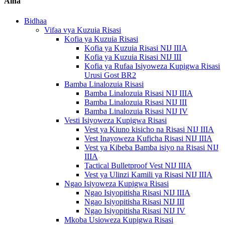
Aina
Bidhaa
Vifaa vya Kuzuia Risasi
Kofia ya Kuzuia Risasi
Kofia ya Kuzuia Risasi NIJ IIIA
Kofia ya Kuzuia Risasi NIJ III
Kofia ya Rufaa Isiyoweza Kupigwa Risasi
Urusi Gost BR2
Bamba Linalozuia Risasi
Bamba Linalozuia Risasi NIJ IIIA
Bamba Linalozuia Risasi NIJ III
Bamba Linalozuia Risasi NIJ IV
Vesti Isiyoweza Kupigwa Risasi
Vest ya Kiuno kisicho na Risasi NIJ IIIA
Vest Inayoweza Kuficha Risasi NIJ IIIA
Vest ya Kibeba Bamba isiyo na Risasi NIJ
IIIA
Tactical Bulletproof Vest NIJ IIIA
Vest ya Ulinzi Kamili ya Risasi NIJ IIIA
Ngao Isiyoweza Kupigwa Risasi
Ngao Isiyopitisha Risasi NIJ IIIA
Ngao Isiyopitisha Risasi NIJ III
Ngao Isiyopitisha Risasi NIJ IV
Mkoba Usioweza Kupigwa Risasi